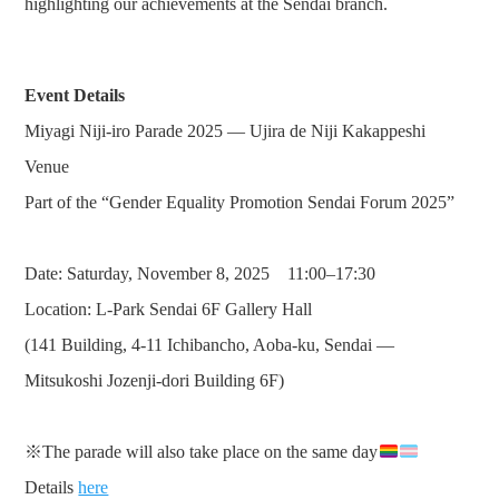
highlighting our achievements at the Sendai branch.
Event Details
Miyagi Niji-iro Parade 2025 — Ujira de Niji Kakappeshi
Venue
Part of the “Gender Equality Promotion Sendai Forum 2025”
Date: Saturday, November 8, 2025 11:00–17:30
Location: L-Park Sendai 6F Gallery Hall
(141 Building, 4-11 Ichibancho, Aoba-ku, Sendai —
Mitsukoshi Jozenji-dori Building 6F)
※The parade will also take place on the same day
Details
here