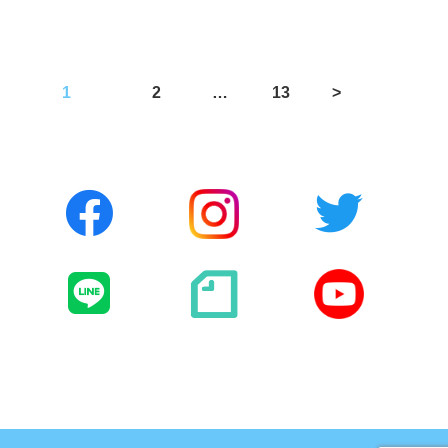
投
1
2
…
13
>
稿
の
ペ
ー
ジ
送
り