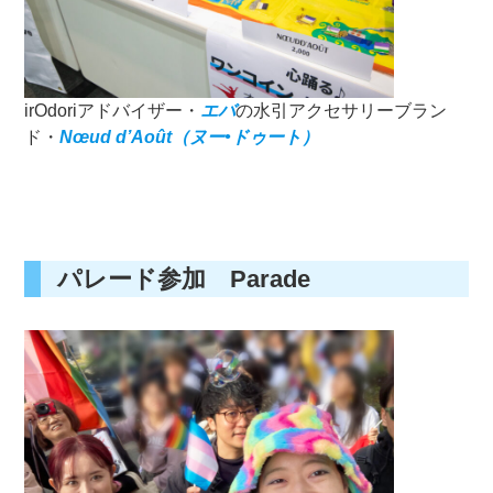
irOdoriアドバイザー・
エバ
の水引アクセサリーブラン
ド・
Nœud d’Août（ヌー•ドゥート）
パレード参加 Parade