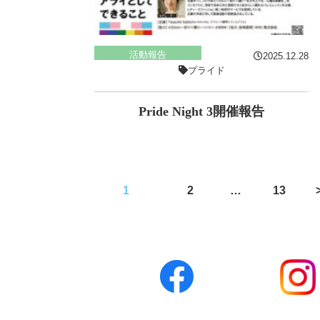
活動報告
2025.12.28
プライド
Pride Night 3開催報告
投
1
2
…
13
稿
の
ペ
ー
ジ
送
り