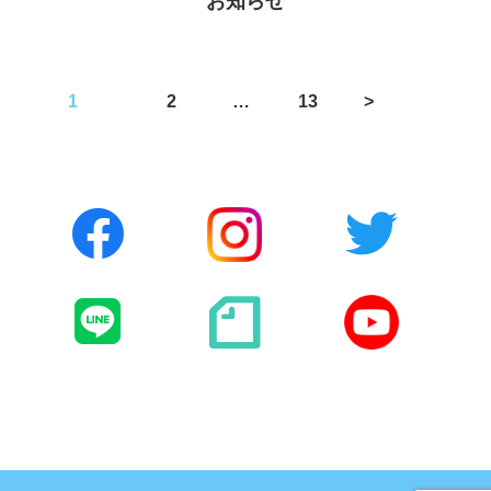
お知らせ
投
1
2
…
13
>
稿
の
ペ
ー
ジ
送
り