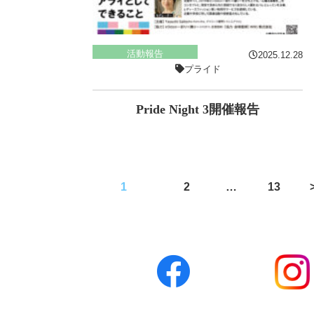
活動報告
2025.12.28
プライド
Pride Night 3開催報告
投
1
2
…
13
稿
の
ペ
ー
ジ
送
り