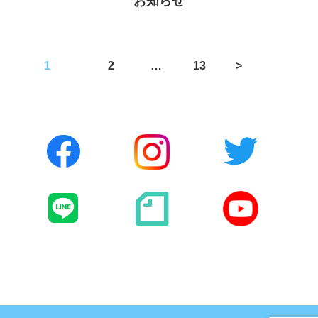
お知らせ
投
1
2
…
13
>
稿
の
ペ
ー
ジ
送
り