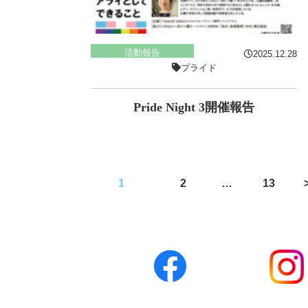
活動報告
2025.12.28
プライド
Pride Night 3開催報告
投
1
2
…
13
稿
の
ペ
ー
ジ
送
り