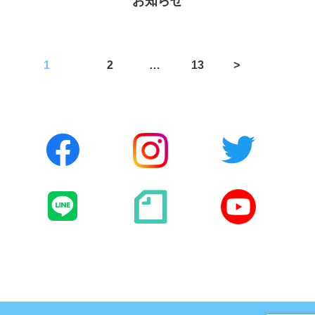
お知らせ
投
1
2
…
13
>
稿
の
ペ
ー
ジ
送
り