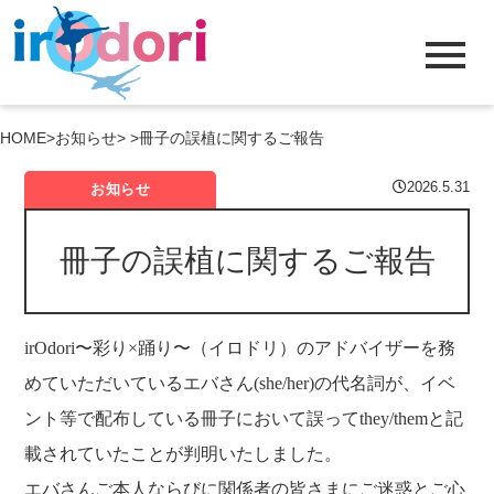
menu
HOME
>
お知らせ
> >
冊子の誤植に関するご報告
2026.5.31
お知らせ
冊子の誤植に関するご報告
irOdori〜彩り×踊り〜（イロドリ）のアドバイザーを務
めていただいているエバさん(she/her)の代名詞が、イベ
ント等で配布している冊子において誤ってthey/themと記
載されていたことが判明いたしました。
エバさんご本人ならびに関係者の皆さまにご迷惑とご心