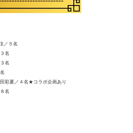
野涼佳／５名
／３名
／３名
３名
久保／吉田彩夏／４名★コラボ企画あり
／８名
！