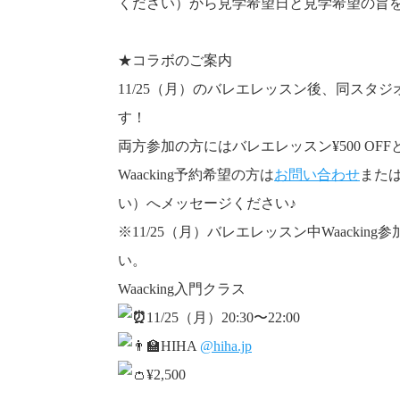
ください）から見学希望日と見学希望の旨
★コラボのご案内
11/25（月）のバレエレッスン後、同スタジ
す！
両方参加の方にはバレエレッスン¥500 OF
Waacking予約希望の方は
お問い合わせ
また
い）へメッセージください♪
※11/25（月）バレエレッスン中Waack
い。
Waacking入門クラス
11/25（月）20:30〜22:00
HIHA
@hiha.jp
¥2,500