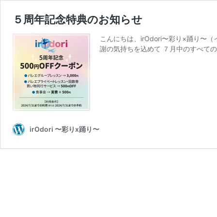
５周年記念特典のお知らせ
こんにちは、irOdori〜彩り×踊り〜
謝の気持ちを込めて ７月中のすべての
irOdori 〜彩りx踊り〜