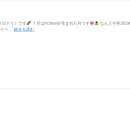
（イロドリ）です
７月はirOdoriが生まれた月です
なんと今年202
５
イベ …
続きを読む
周
年
記
念
特
典
の
お
知
ら
せ